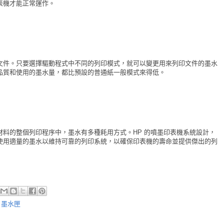
表機才能正常運作。
文件。只要選擇驅動程式中不同的列印模式，就可以變更用來列印文件的墨水
品質和使用的墨水量，都比預設的普通紙一般模式來得低。
料的整個列印程序中，墨水有多種耗用方式。HP 的噴墨印表機系統設計，
使用適量的墨水以維持可靠的列印系統，以確保印表機的壽命並提供傑出的列
0 墨水匣