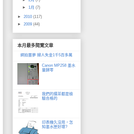
►
1月
(7)
►
2010
(117)
►
2009
(44)
本月最多閱覽文章
網拍噩夢 婦人失金1千5百多萬
Canon MP258 墨水
量歸零
我們的擂茶都是檢
驗合格的
印表機久沒用，怎
知墨水匣好壞?