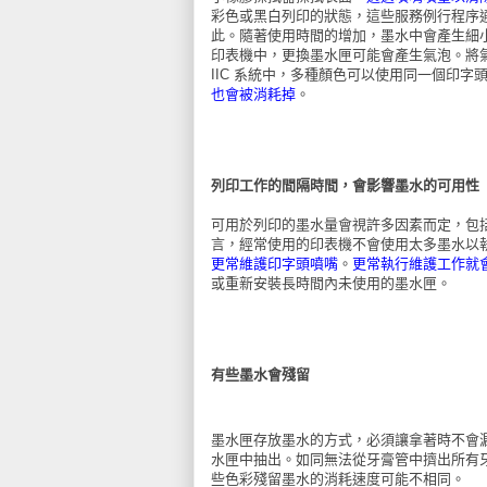
彩色或黑白列印的狀態，這些服務例行程序
此。隨著使用時間的增加，墨水中會產生細小的氣
印表機中，更換墨水匣可能會產生氣泡。將
IIC 系統中，多種顏色可以使用同一個印字
也會被消耗掉
。
列印工作的間隔時間，會影響墨水的可用性
可用於列印的墨水量會視許多因素而定，包
言，經常使用的印表機不會使用太多墨水以
更常維護印字頭噴嘴
。
更常執行維護工作就
或重新安裝長時間內未使用的墨水匣。
有些墨水會殘留
墨水匣存放墨水的方式，必須讓拿著時不會
水匣中抽出。如同無法從牙膏管中擠出所有
些色彩殘留墨水的消耗速度可能不相同。