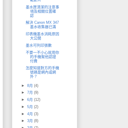
墨水匣清潔的注意事
項及相關位置確
認
解決 Canon MX 347
墨水收集器已滿
印表機墨水消耗原因
大公開
墨水可列印張數
不要一不小心就用你
的手機幫他認證
付費
怎麼知道對方的手機
號碼是網內或網
外？
►
8月
(4)
►
7月
(9)
►
6月
(12)
►
5月
(2)
►
4月
(3)
►
3月
(8)
►
2月
(7)