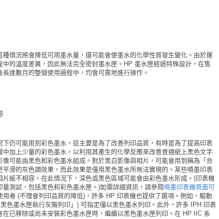
這種情況將會降低可用墨水量，還可能會使墨水的化學性質發生變化。由於運
中的溫度差異，因此無法完全密封墨水匣。HP 墨水匣經過特殊設計，在售
後長達數月的整個使用過程中，均會可靠地進行操作。
形
況下仍可能用到彩色墨水，這主要是為了改善列印品質，有時是為了提高印表
區域中加上少量的彩色墨水，以利用其產生的化學反應來改善普通紙上黑色文字
影像可能由黑色和彩色墨水組成。對於黑白影像與相片，可能會用到稱為「合
更平滑的灰色調效果，而此效果是僅用黑色墨水所無法實現的。某些噴墨印表
相片紙不相容。在此情況下，深色或黑色區域可能會由彩色墨水形成。(印表機
印量測試，包括黑色和彩色墨水匣。)如需詳細資訊，請參閱
噴墨印表機頁面可
用者 (不理會列印品質的降低)，許多 HP 印表機也提供了選項。例如，驅動
黑色墨水匣執行灰階列印」) 可指定僅以黑色墨水列印。此外，許多 IPH 印表
已移除或尚未安裝彩色墨水匣時，繼續以黑色墨水匣列印。在 HP IIC 系