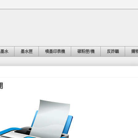
充墨水
墨水匣
噴墨印表機
碳粉匣/機
反詐騙
購
開