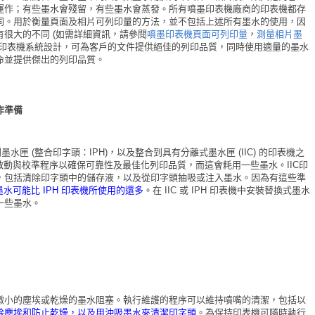
運作；有些墨水會殘留，有些墨水會蒸發。所有噴墨印表機廠商的印表機都存
同。用於衡量頁面及相片可列印量的方法，並不包括上述所有墨水的使用，因
很大的不同 (如需詳細資訊，請參閱
噴墨印表機頁面可列印量
，
測量相片墨
噴墨印表機系統設計，可為客戶的文件提供絕佳的列印品質，同時使用適量的墨水
命並提供傑出的列印品質。
作準備
水匣 (整合印字頭：IPH)，以及整合到具有分離式墨水匣 (IIC) 的印表機之
執行啟動與校準程序以確保可靠性及最佳化列印品質，而這會耗用一些墨水。IIC印
，包括清除印字頭中的儲存液，以及從印字頭抽吸或注入墨水。因為有這些準
墨水可能比 IPH 印表機所使用的還多
。在 IIC 或 IPH 印表機中安裝替換式墨水
一些墨水。
微小的塵埃或乾燥的墨水阻塞。執行維護的程序可以維持噴嘴的清潔，包括以
除塵埃和防止乾燥，以及用沖吸墨水來清潔印字頭
。為保持印表機可隨時執行