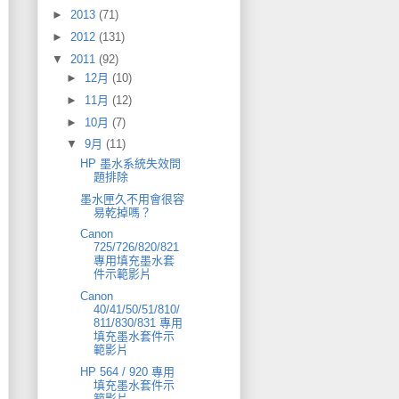
►
2013
(71)
►
2012
(131)
▼
2011
(92)
►
12月
(10)
►
11月
(12)
►
10月
(7)
▼
9月
(11)
HP 墨水系統失效問
題排除
墨水匣久不用會很容
易乾掉嗎？
Canon
725/726/820/821
專用填充墨水套
件示範影片
Canon
40/41/50/51/810/
811/830/831 專用
填充墨水套件示
範影片
HP 564 / 920 專用
填充墨水套件示
範影片