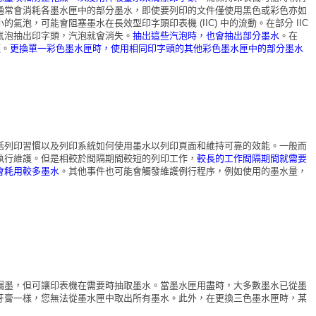
通常會消耗各墨水匣中的部分墨水，即使要列印的文件僅使用黑色或彩色亦如
泡，可能會阻塞墨水在長效型印字頭印表機 (IIC) 中的流動。在部分 IIC
氣泡抽出印字頭，汽泡就會消失。
抽出這些汽泡時，也會抽出部分墨水
。在
頭。
更換單一彩色墨水匣時，使用相同印字頭的其他彩色墨水匣中的部分墨水
括列印習慣以及列印系統如何使用墨水以列印頁面和維持可靠的效能。一般而
執行維護。但是相較於間隔期間較短的列印工作，
較長的工作間隔期間就需要
會耗用較多墨水
。其他事件也可能會觸發維護例行程序，例如使用的墨水量，
漏墨，但可讓印表機在需要時抽取墨水。當墨水匣用盡時，大多數墨水已從墨
牙膏一樣，您無法從墨水匣中取出所有墨水。此外，在更換三色墨水匣時，某