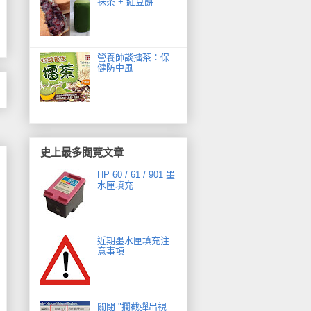
抹茶 + 紅豆餅
營養師談擂茶：保
健防中風
史上最多閱覽文章
HP 60 / 61 / 901 墨
水匣填充
近期墨水匣填充注
意事項
關閉 "攔截彈出視