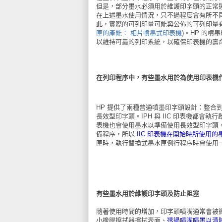
但是，部分墨水必須用於維護印字頭的正常
在上述墨水使用情況，只不過程度會有所不
此，實際的可列印量可能與公佈的可列印量有
匣的產能： 相片噴墨式印表機
)。HP 的
以維持可靠的列印系統，以確保印表機的壽
在列印程序中，有些墨水用於為使用印表機
HP 提供了兩種普通噴墨印字頭設計：整合到墨
長效型印字頭。IPH 與 IIC 印表機都會
表機也會使用墨水以準備使用長效型印字頭
備程序，所以
IIC 印表機在開始時所使用的
匣時，執行替換式墨水匣例行程序時會使用
有些墨水用於維護印字頭及防止阻塞
隨著使用時間的增加，印字頭噴嘴通常會被
小橡膠擦拭器擦拭表面、
透過噴嘴噴墨以清