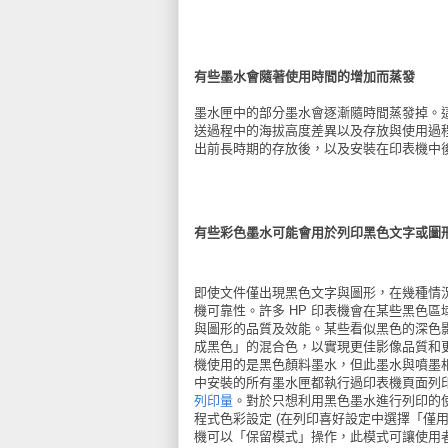
有些墨水會隨著使用時間的增加而蒸發
墨水匣中的部分墨水會逐漸隨時間蒸發掉。
送過程中的海拔高度差異以及存放與使用過程
出前長時期的存放後，以及安裝在印表機中
有些彩色墨水可能會用於列印黑色文字或圖
即使文件僅出現黑色文字與圖形，在幾種情
機可靠性。許多 HP 印表機會在某些黑色
與圖形的品質及效能。某些看似黑色的深色
成黑色」的混合色，以實現更佳影像品質和
機使用的是黑色顏料墨水，但此墨水與噴墨
中安裝的所有墨水匣都執行過印表機頁面列
列印量
。對於只想利用黑色墨水進行列印的使
程式色彩設定 (在列印喜好設定中選擇「僅用
機可以「保留模式」操作，此模式可讓使用者在