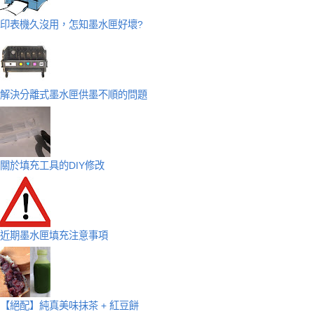
印表機久沒用，怎知墨水匣好壞?
解決分離式墨水匣供墨不順的問題
關於填充工具的DIY修改
近期墨水匣填充注意事項
【絕配】純真美味抹茶 + 紅豆餅