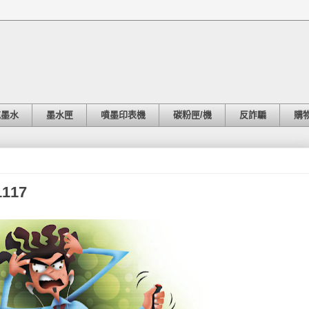
充墨水
墨水匣
噴墨印表機
碳粉匣/機
反詐騙
購
117