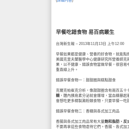
(
詳細內容
)
早餐吃錯食物 易百病叢生
台灣新生報 – 2013年11月13日 上午12:00
早餐如果都是健康、營養的好食物，就能點
美國克里夫蘭醫學中心健康研究所營養師克莉
果，以不健康、錯誤食物當做早餐，很容易
重直線上升。
錯誤早餐食物一：甜甜圈與糕點甜食
克爾克帕崔克分析，像甜甜圈含有兩百五十
糖
，體內胰島素分泌就會爆增，當血糖暴起
會想吃更多精製澱粉類食物，只要早餐一吃
錯誤早餐食物二：香糖與各式加工肉品
香腸與各式加工肉品常有大量
飽和脂肪、反
不要再拿這些食物虐待它們。香腸、各式加