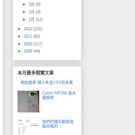
►
3月
(8)
►
2月
(4)
►
1月
(12)
►
2012
(131)
►
2011
(92)
►
2010
(117)
►
2009
(44)
本月最多閱覽文章
網拍噩夢 婦人失金1千5百多萬
Canon MP258 墨水
量歸零
我們的擂茶都是檢
驗合格的