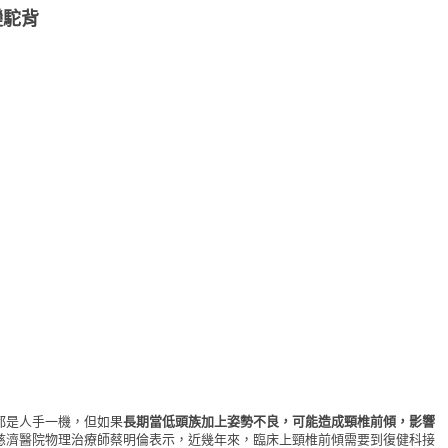
變駝背
是人手一機，但如果
長期當低頭族加上姿勢不良，可能造成頸椎前傾，影響
慈濟醫院物理治療師蔡明倫表示，近幾年來，臨床上頸椎前傾需要到復健科接