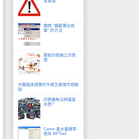
意事項
關閉 "攔截彈出視
窗" 的方法
雷射印表機工作原
理
中醫臨床證實的牛樟芝藥理作用解
說
印表機無法辨識墨
水匣?
Canon 墨水量歸零-
使用 MPTool