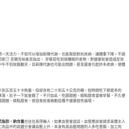
燃一天活力，不但可以增加新陳代謝，也能幫助對抗疾病、讓體重下降。不過
斯汀‧克爾克帕崔克指出，.早餐若吃到很糟糕的食物，對健康就會造成反效
中午不到就餓翻天，且新陳代謝也可能出問題，甚至還會引起許多疾病，使體
卡到五百五十卡熱量，但卻含有二十到五十公克的糖，短時間吃下那麼多的
暴落，肚子一下就會餓了，不只如此，吃甜甜圈、糕點甜食當做早餐，不久便
甜甜圈、糕點甜食，很容易就會啟動這種不健康惡性循環。
式脂肪，鈉含量
也往往高得嚇人，如果血管會說話，血管應該會請求身體主人
工肉品中的高鹽分會讓血壓上升，本身有高血壓問題的人多吃香腸、加工肉