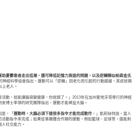
幫助憂鬱患者走出低潮，還可降低記憶力衰退的問題，以及逆轉類似帕森金氏
行的神經科學協會指出，運動可以「逆轉」因老化而引起的行動遲緩，其症狀類
以上老人。
活動，就能讓腦袋變健康，你就錯了。」2013年在加州聖地牙哥舉行的神經
劉安博士率領的研究團隊指出，運動才能裨益大腦。
因是，「
運動時，大腦必須下達很多指令才能完成動作
，」凱莉絲特說，當人
的活動指令來完成；如果從事團體合作類的運動，例如籃球、足球等，還能刺
個人社交能力。