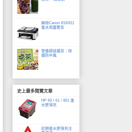
解除Canon 810/811
墨水用盡警告
營養師談擂茶：保
健防中風
史上最多閱覽文章
HP 60 / 61 / 901 墨
水匣填充
近期墨水匣填充注