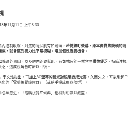
視
3年11月11日 上午5:30
睛內控制收縮、對焦的睫狀肌有如鏡頭，
若持續盯螢幕，原本像變焦鏡頭的睫
變焦，就會感到視力比平常模糊，增加假性近視機會
。
12條眼外肌肉，以及眼內的睫狀肌，有如橡皮筋一樣容易
彈性疲乏
，持續注視
疲乏，造成視角暫時難以回復。
；李文浩指出，再
加上3C螢幕的藍光對眼睛造成光害
，久而久之，可能引起早
退化等「電腦視覺症候群」（或稱手機成癮症候群）。
離必須愈近，「電腦視覺症候群」也相對明顯且嚴重。