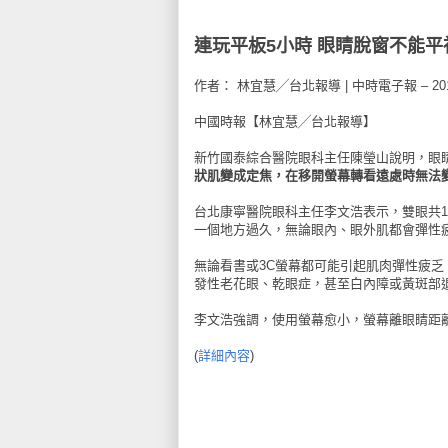
連玩平板5小時 眼睛脫窗不能平
作者： 林宜慧╱台北報導 | 中時電子報 – 201
中國時報【林宜慧╱台北報導】
新竹國泰綜合醫院眼科主任陳瑩山說明，眼
狀肌變成定焦，在移開螢幕轉看遠處時無法
台北康寧醫院眼科主任李文浩表示，雙眼共
一個地方過久，無論眼內、眼外肌都會彈性
無論看書或3C螢幕都可能引起肌肉彈性疲乏
發性老花眼、乾眼症，甚至白內障或黃斑部
李文浩強調，使用螢幕愈小，螢幕離眼睛距
(
詳細內容
)