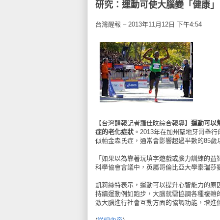
研究：運動可使大腦變「健康」
台灣醒報 – 2013年11月12日 下午4:54
【台灣醒報記者羅佳旼綜合報導】
運動可以
症的老化症狀
。2013年在加州聖地牙哥舉
似帕金森氏症，通常會影響超過半數的85歲
「如果以為靠著玩填字遊戲或腦力訓練的益智
科學協會會議中，英屬哥倫比亞大學泰瑞莎
凱莉絲特表示，運動可以提升心智能力的原
持續運動例如跑步，大腦就需協調各種複雜
激大腦進行社會互動方面的協調功能，增進