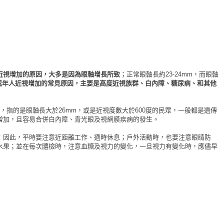
近視增加的原因，大多是因為眼軸增長所致
；正常眼軸長約23-24mm，而眼軸
成年人近視增加的常見原因，主要是高度近視族群、白內障、糖尿病、和其他
，指的是眼軸長大於26mm，或是近視度數大於600度的民眾，一般都是遺傳
增加，且容易合併白內障、青光眼及視網膜疾病的發生。
！因此，平時要注意近距離工作、適時休息；戶外活動時，也要注意眼睛防
水果；並在每次體檢時，注意血糖及視力的變化，一旦視力有變化時，應儘早