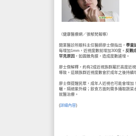
（健康醫療網／張郁梵報導）
開業醫診所眼科主任醫師廖士傑指出，
學童
每增加1mm，近視度數就增加300度。
反觀
罕見原因
，如圓錐角膜，造成度數遽增。
廖士傑解釋，約有2成近視族群屬於高度近視
導致。這類族群近視度數會於成年之後持續
廖士傑提醒民眾，成年人近視也可能會增加
曬，隔絕紫外線；飲食方面則需多攝取蔬菜
就醫治療。
(
詳細內容
)