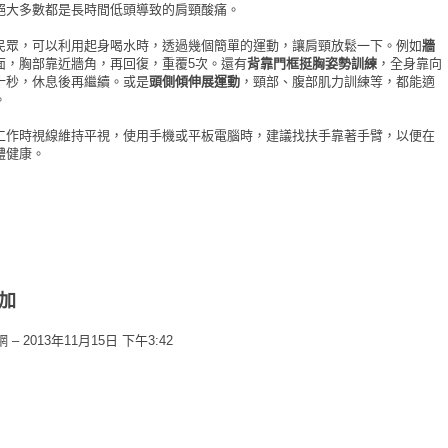
絕大多數都是長時間低頭導致的肩頸酸痛。
眾，可以利用起身喝水時，透過幾個簡單的運動，讓肩頸放鬆一下。例如
牆
面，胸部靠近牆角，再回復，重覆5次。還有
背靠門框挺胸姿勢訓練
，全身靠向
十秒，休息後再繼續。或是
頭側傾伸展運動
，頸部、腹部肌力訓練等，都能適
。
作時視線維持平視，使用手機或平板電腦時，建議找扶手靠著手臂，以便在
體健康。
加
2013年11月15日 下午3:42