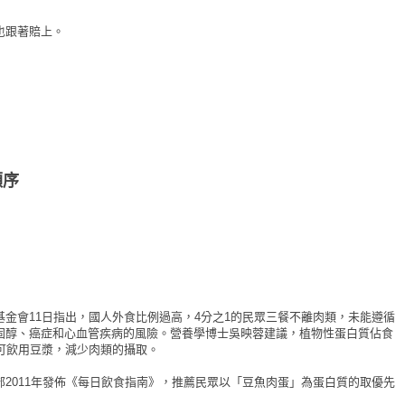
也跟著賠上。
順序
金會11日指出，國人外食比例過高，4分之1的民眾三餐不離肉類，未能遵循
固醇、癌症和心血管疾病的風險。營養學博士吳映蓉建議，植物性蛋白質佔食
可飲用豆漿，減少肉類的攝取。
2011年發佈《每日飲食指南》，推薦民眾以「豆魚肉蛋」為蛋白質的取優先