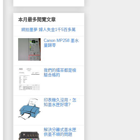
本月最多閱覽文章
網拍噩夢 婦人失金1千5百多萬
Canon MP258 墨水
量歸零
我們的擂茶都是檢
驗合格的
印表機久沒用，怎
知墨水匣好壞?
解決分離式墨水匣
供墨不順的問題