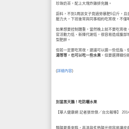
珍珠奶茶，配上大塊炸雞排充饑。
詎料，不到1周該女子竟過勞暴肥5公斤，
壓力大，下班後常與同事相約吃宵夜，不僅
如果想要控制體重，當然晚上就不要吃宵夜
官活動力低、新陳代謝低，很容易造成腹部
型肥胖。
但若一定要吃宵夜，建議可以選一些低脂、
湯等等，也可以吃一些水果
，但要選擇糖份
(
詳細內容
)
別當黑天鵝！吃防曬水果
【華人健康網 記者張世傑／台北報導】 2014年6
豔陽夏季來臨，高溫與炙熱陽光很容易讓皮