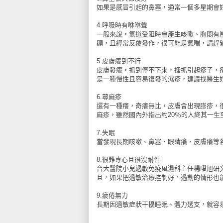
如果是感冒引起的鼻塞，通常一個多星期會
4.呼吸時有咻咻聲
一般來說，氣道受阻時會產生咳嗽、胸悶有
顯，且經常反覆發作，很可能是氣喘，請趕
5.皮膚癢到不行
皮膚發癢，抓到停不下來，搔抓引起疹子，
是一種慢性且容易復發的濕疹，建議找醫生
6.蕁麻疹
還有一種癢，奇癢無比，皮膚會出現膨疹，
麻疹，雖然國內外指出約20％的人終其一生
7.失眠
當發現長期咳嗽、鼻塞、眼睛癢、皮膚癢等
8.很難專心且很沒耐性
台大醫院小兒過敏免疫風濕科主任楊曜旭研究
且，如果把過敏治療控制好，過動的情形也
9.疲倦無力
長期因過敏症狀干擾睡眠、體力透支，就容