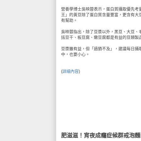
營養學博士吳映蓉表示，蛋白質攝取優先考
王」的黃豆除了蛋白質含量豐富，更含有大
有幫助。
吳映蓉指出，除了豆漿以外，黑豆、大豆、
括豆干、板豆腐、嫩豆腐都是有益的豆類製
豆漿雖有益，但「過猶不及」，建議每日攝取不
中，也要小心。
(
詳細內容
)
肥滋滋！宵夜成癮症候群戒泡麵