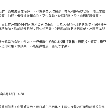
且患有「宵夜成癮症候群」，也就是白天吃很少，夜晚則是狂吃猛喝，加上業績
喝酒、抽菸、偏愛油炸類食物，又少運動，使得肥胖上身，血糖明顯偏高。
，而且在睡前的4小時內就不要再吃東西，因為人處於休息的狀態時，身體各器
堆積脂肪，造成腹部肥胖；而久坐不動，則易造成脂肪堆積臀部，出現西洋梨
低卡路里的食物，例如，
一杯低脂牛奶加2-3片蘇打餅乾、燕麥片、紅豆、綠豆
較低的水果，像蘋果，不能選擇香蕉，西瓜等水果。
月13日 14:38
膚受到傷害。中醫師表示，夏日美白不困難，主要先從體內肝脾腎調整改善肌