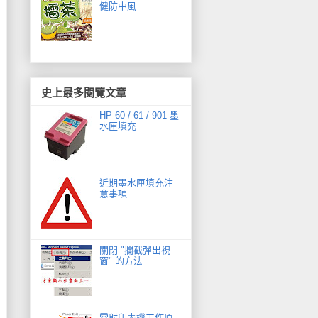
健防中風
史上最多閱覽文章
HP 60 / 61 / 901 墨
水匣填充
近期墨水匣填充注
意事項
關閉 "攔截彈出視
窗" 的方法
雷射印表機工作原