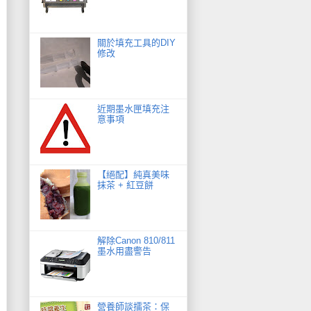
關於填充工具的DIY
修改
近期墨水匣填充注
意事項
【絕配】純真美味
抹茶 + 紅豆餅
解除Canon 810/811
墨水用盡警告
營養師談擂茶：保