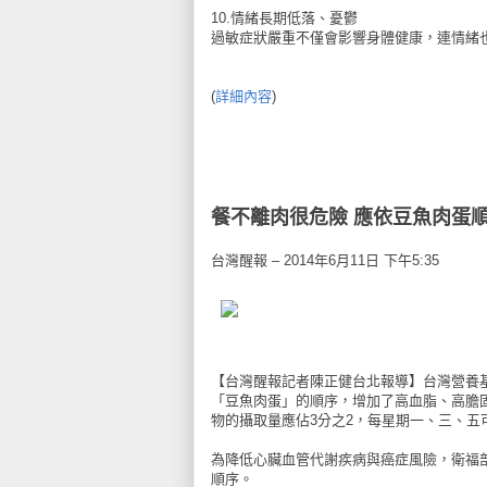
10.情緒長期低落、憂鬱
過敏症狀嚴重不僅會影響身體健康，連情緒
(
詳細內容
)
餐不離肉很危險 應依豆魚肉蛋
台灣醒報 – 2014年6月11日 下午5:35
【台灣醒報記者陳正健台北報導】台灣營養基
「豆魚肉蛋」的順序，增加了高血脂、高膽
物的攝取量應佔3分之2，每星期一、三、五
為降低心臟血管代謝疾病與癌症風險，衛福部
順序。