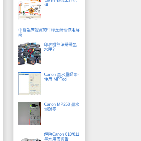
理
中醫臨床證實的牛樟芝藥理作用解
說
印表機無法辨識墨
水匣?
Canon 墨水量歸零-
使用 MPTool
Canon MP258 墨水
量歸零
解除Canon 810/811
墨水用盡警告