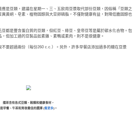
量應是豆類，建議在星期一、三、五飲用豆漿取代部份豆類，因俗稱「豆類之
豆異黃峒、皂素、植物固醇與大豆卵磷脂，不僅對健康有益，對降低膽固醇也
毛豆都是豐含蛋白質的豆類，但紅豆、綠豆、皇帝豆等是屬於碳水化合物。包
品，但加工過的豆製品如素雞、素鴨或素肉，則不是很健康。
要超過兩份（每份260 c.c.）。另外，許多早餐店添加過多的糖在豆漿
擂茶含有各式豆類、榖類和健康食材，
是早餐、午茶和宵夜最佳的選擇 (
看更多
)。