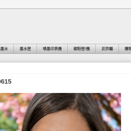
充墨水
墨水匣
噴墨印表機
碳粉匣/機
反詐騙
購
615