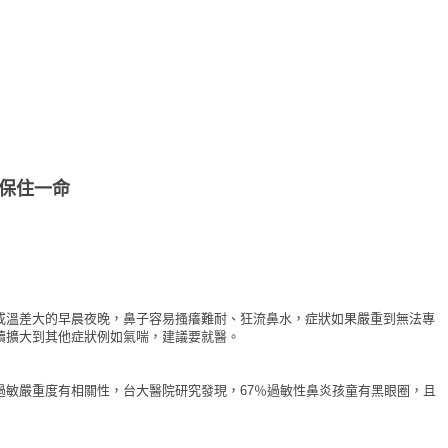
保住一命
或溫差大的早晨夜晚，鼻子容易搔癢難耐、狂流鼻水，症狀如果嚴重到無法專
續擴大到其他症狀例如氣喘，建議要就醫。
過敏嚴重度有相關性，台大醫院研究發現，67％過敏性鼻炎孩童有黑眼圈，且