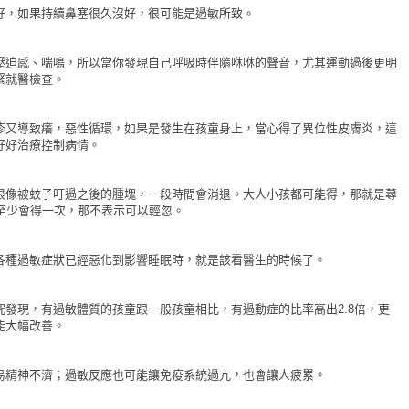
好，如果持續鼻塞很久沒好，很可能是過敏所致。
壓迫感、喘鳴，所以當你發現自己呼吸時伴隨咻咻的聲音，尤其運動過後更明
緊就醫檢查。
疹又導致癢，惡性循環，如果是發生在孩童身上，當心得了異位性皮膚炎，這
好好治療控制病情。
很像被蚊子叮過之後的腫塊，一段時間會消退。大人小孩都可能得，那就是蕁
至少會得一次，那不表示可以輕忽。
各種過敏症狀已經惡化到影響睡眠時，就是該看醫生的時候了。
發現，有過敏體質的孩童跟一般孩童相比，有過動症的比率高出2.8倍，更
能大幅改善。
易精神不濟；過敏反應也可能讓免疫系統過亢，也會讓人疲累。