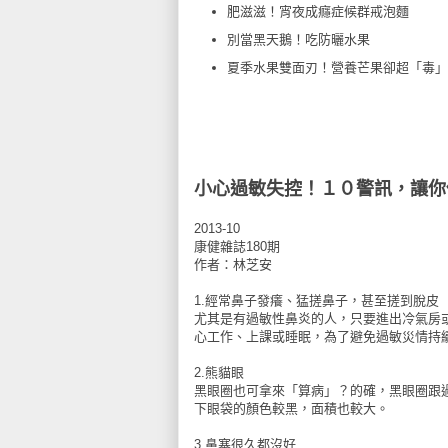
肥滋滋！宵夜成癮症候群戒泡麵
別當黑天鵝！吃防曬水果
夏季水果雙面刃！營養芒果卻超「毒」
小心過敏失控！１０警訊，讓你
2013-10
康健雜誌180期
作者：林芝安
1.經常鼻子發癢、猛搓鼻子，甚至搓到脫皮
尤其是有過敏性鼻炎的人，只要進出冷氣房
心工作、上課或睡眠，為了避免過敏災情持
2.熊貓眼
黑眼圈也可拿來「算病」？的確，黑眼圈跟
下眼袋的顏色較黑，面積也較大。
3.鼻塞很久都沒好