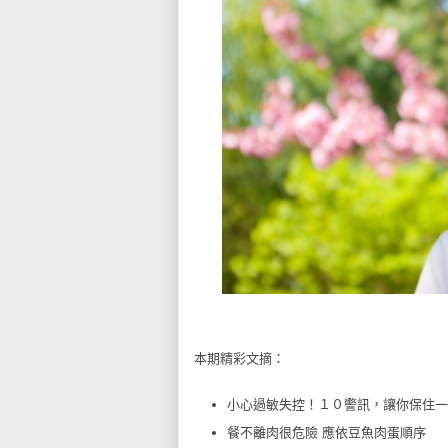
本期精彩文摘：
小心過敏失控！１０警訊，讓你保住一
餐不離肉很危險 應依豆魚肉蛋順序