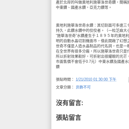
產於北岸的叫做奧地利施華洛世奇鑽
，簡稱
中東鑽、國產水鑽，亞克力鑽等。
奧地利施華洛世奇水鑽：其切割面可多達三
持久，此鑽水鑽中的佼佼者。（一粒芝麻大小
“施華洛世奇”水鑽產生于１８９５年的奧地
明的自動水晶切割機面市，借此開啟了幻想
世奇不僅是人造水晶制品的代名詞，也是一
在全世界有很多分廠，所以施華洛世奇只是
所以折射效果較好，可折射出很耀眼的光芒
市面售價不會低于0.7元）中東水鑽及國產
鑽
張貼時間：
1/21/2010 01:30:00 下午
文章分類：
非飾不可
沒有留言:
張貼留言