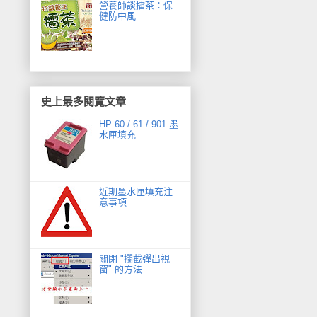
營養師談擂茶：保
健防中風
史上最多閱覽文章
HP 60 / 61 / 901 墨
水匣填充
近期墨水匣填充注
意事項
關閉 "攔截彈出視
窗" 的方法