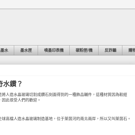
充墨水
墨水匣
噴墨印表機
碳粉匣/機
反詐騙
購
奇水鑽？
是將人造水晶玻璃切割成鑽石刻面得到的一種飾品輔件，這種材質因為較經
，因此很受人們的歡迎。
全球高檔人造水晶玻璃制造基地，位于萊茵河的南北兩岸，所以又叫萊茵石。