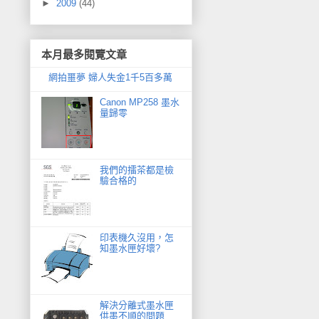
►
2009
(44)
本月最多閱覽文章
網拍噩夢 婦人失金1千5百多萬
Canon MP258 墨水
量歸零
我們的擂茶都是檢
驗合格的
印表機久沒用，怎
知墨水匣好壞?
解決分離式墨水匣
供墨不順的問題