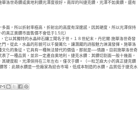
施華洛世奇鑽或奧地利鑽光澤度很好。
南岸的叫捷克鑽
，光澤不如奧鑽，還有
十多面，所以折射率極高，折射出的高度有深邃感，因其硬度，所以光澤保持
的真正奧鑽市面售價不會低于1.5元）
利，它以其獨特的水晶碎石鑲工聞名于世。１８世紀末，丹尼爾·施華洛世奇發
之門。從此，水晶的形貌可以千變萬化，讓潛藏的詩般魅力淋漓發揮。施華洛
種文化的象征。它具有一種無法替代的價值，那就是──情趣。
目前施華洛世奇
代表了一種品質，並非一定產自奧地利。
捷克水鑽：其鑽切割面一般十幾面，
，其硬度較，光澤保持在三年左右，僅次于鑽。（一粒芝麻大小的真正捷克鑽
水鑽等：此類水鑽是一些廠家為迎合市場，低成本制造的水鑽，品質低于捷克水