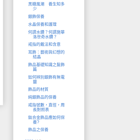
黑糖風潮 養生知多
少
銀飾保養
水晶保養和護理
何謂水鑽？何謂施華
洛世奇水鑽？
戒指的戴法和含意
耳飾：藝術與幻想的
結晶
飾品基礎知識之髮飾
篇
如何辨別銀飾有無電
鍍
飾品的材質
純銀飾品的保養
戒指號數，直徑，周
長對照表
鈦合金飾品應如何保
養?
飾品之保養