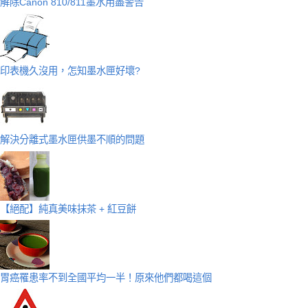
解除Canon 810/811墨水用盡警告
印表機久沒用，怎知墨水匣好壞?
解決分離式墨水匣供墨不順的問題
【絕配】純真美味抹茶 + 紅豆餅
胃癌罹患率不到全國平均一半！原來他們都喝這個