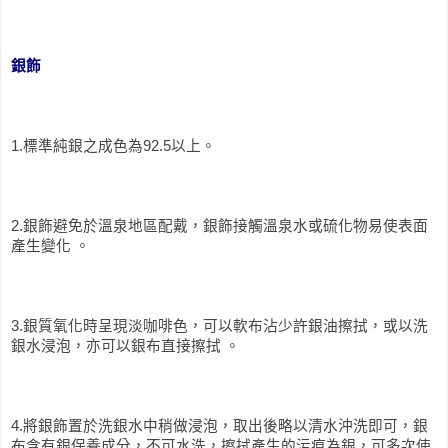
銀飾
1.標準純銀之成色為92.5以上。
2.銀飾避免於溫泉地區配戴，銀飾接觸溫泉水或硫化物易使表面
產生變化 。
3.銀質氧化時呈現淡咖啡色，可以軟布沾少許銀油擦拭，或以洗
銀水浸泡，亦可以銀布直接擦拭 。
4.將銀飾置於洗銀水中稍做浸泡，取出後略以清水沖洗即可，銀
布含有銀保養成分，不可水洗，擦拭產生的污痕為銀，可多次使