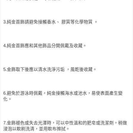
3.純金首飾請避免接觸香水、 膠質等化學物質 。
4.純金首飾應和其他飾品分開佩戴及收藏。
5.金飾取下後應以清水洗淨污垢 ，風乾後收藏。
6.避免於游泳時佩戴，純金接觸海水或池水，易使表面產生變
化。
7.金飾褪色或失去光澤時，可以中性溫和的肥皂或洗潔劑，稍做
浸泡以軟刷洗清，並用軟布擦拭。