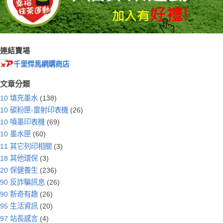
連結賣場
千里悍馬網購商店
文章分類
10 填充墨水
(138)
10 碳粉匣-雷射印表機
(26)
10 噴墨印表機
(69)
10 墨水匣
(60)
11 其它列印相關
(3)
18 其他環保
(3)
20 保健養生
(236)
90 反詐騙訊息
(26)
90 新奇有趣
(26)
95 生活資訊
(20)
97 站長感言
(4)