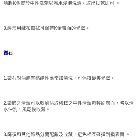
請將K金置於中性洗劑以溫水浸泡洗清，取出拭乾即可 。
3.經常用絨布擦拭可保持K金表面的光澤。
鑽石
1.鑽石對油脂有黏結性應常加清洗，可保持最美光澤。
2.鑽飾之清潔可以軟刷沾取稀釋之中性清潔劑輕刷表面，略以清
水沖洗，風乾後收藏。
3.飾須和其他飾品分開配戴及收藏，避免相互碰撞刮損表面 。