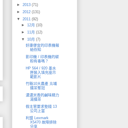
►
2013
(71)
►
2012
(131)
▼
2011
(92)
►
12月
(10)
►
11月
(12)
▼
10月
(7)
好康便宜的印表機報
給你知
影印機 / 印表機的碳
粉有毒嗎？
HP 564 / 920 墨水
匣裝入填充座示
範影片
竹縣10大農產 北埔
擂茶奪冠
濃濃米香的鹹味精力
湯擂茶
假主管要求墊錢 13
公司上當
利盟 Lexmark
X5470 故障排除
分享