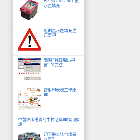
HP 60 / 61 / 901 墨
水匣填充
近期墨水匣填充注
意事項
關閉 "攔截彈出視
窗" 的方法
雷射印表機工作原
理
中醫臨床證實的牛樟芝藥理作用解
說
印表機無法辨識墨
水匣?