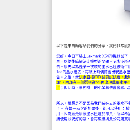
以下是來自顧客給我們的分享，我們非常感
您好，今日再裝上Lexmark X5470
享，以便後續解決此機型的問題。 起初裝
告。
原先以為是第一次裝的墨水已經被衛生紙
1cc的墨水進去，
再裝上時偶爾會出現墨水
告。
之後，就
決定直接印測試頁試試看，
此
訊"，內部有一個選項為"
不再出現此墨水匣不
了
；但此時，
事務機上的小螢幕依舊會顯示
所以，我想是不是因為我們裝進去的墨水不
了。 在這一兩次的加墨後，都可以使用；希
用，
因為感覺原廠墨水匣過於昂貴，
所以希
續使用狀況好的話，
會再繼續與貴公司購買