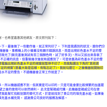
謝，也希望嘉惠其他網友，原文照刊如下：
機器試了一下，最後做了一些動作後，就正常列印了。 下列是我遇到的狀況，跟你們分
進機器後，事務機上的小螢幕沒有顯示錯誤訊息，
而是出現彩色墨水不足的警
吸光了(
裝完墨後測試有否三個顏色時，試了好多次)，
所以又拔出來各裝了
匣不正確的訊息，
但重裝幾次後就有感應到了，可是依舊為彩色墨水不足的警
時電腦出現彩色墨水不足的視窗就暫停不印了，
而我點選左下角的"其他資
足的視窗"(意義大致是這樣，有點忘記了)，
我就勾選它，之後機器就開始印
墨水不足的警告，
不過機器會正常工作就是了。
多，所以機器感應不到，
但其實是可以印的，只是可能會要比較頻繁的加墨罷
望之後的使用可以依然順利。 此次是幫親戚代購，此機器是親戚公司在使
望我能幫忙找較划算的替代方式，
於是就找到了貴公司的填充墨水組。如果後
填充墨水補充筒。 感謝貴公司良好的服務及解惑。