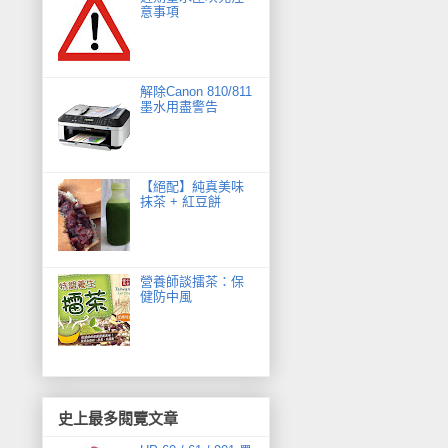
意事項
解除Canon 810/811
墨水用盡警告
【絕配】純真美味
抹茶 + 紅豆餅
營養師談擂茶：保
健防中風
史上最多閱覽文章