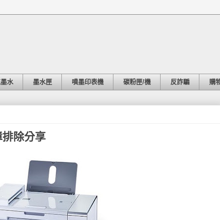
充墨水
墨水匣
噴墨印表機
碳粉匣/機
反詐騙
購
 故障排除分享