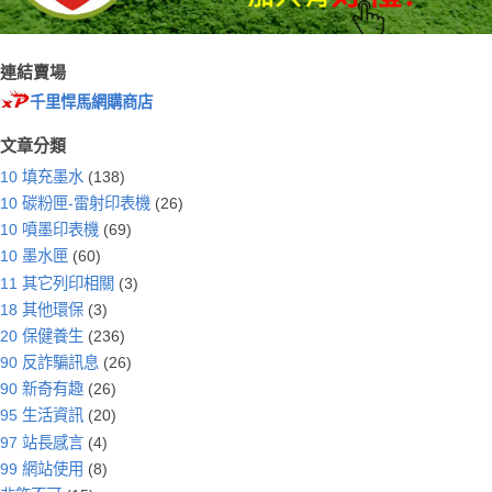
連結賣場
千里悍馬網購商店
文章分類
10 填充墨水
(138)
10 碳粉匣-雷射印表機
(26)
10 噴墨印表機
(69)
10 墨水匣
(60)
11 其它列印相關
(3)
18 其他環保
(3)
20 保健養生
(236)
90 反詐騙訊息
(26)
90 新奇有趣
(26)
95 生活資訊
(20)
97 站長感言
(4)
99 網站使用
(8)