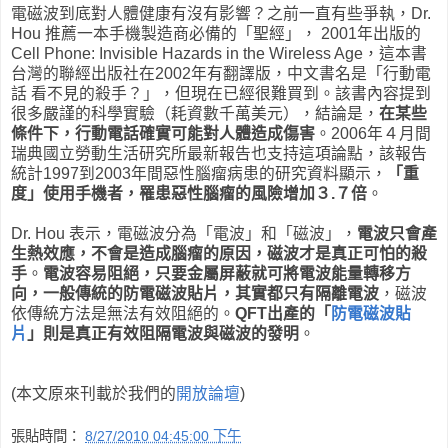
電磁波到底對人體健康有沒有影響？之前一直有些爭執，Dr.
Hou 推薦一本手機製造商必備的「聖經」， 2001年出版的
Cell Phone: Invisible Hazards in the Wireless Age，這本書
台灣的聯經出版社在2002年有翻譯版，中文書名是「行動電
話 看不見的殺手？」，但現在已經很難買到。該書內容提到
很多嚴謹的科學實驗（耗資數千萬美元），結論是，
在某些
條件下，行動電話確實可能對人體造成傷害
。2006年４月間
瑞典國立勞動生活研究所最新報告也支持這項論點，該報告
統計1997到2003年間惡性腦瘤病患的研究資料顯示，
「重
度」使用手機者，罹患惡性腦瘤的風險增加３.７倍
。
Dr. Hou 表示，電磁波分為「電波」和「磁波」，
電波只會產
生熱效應，不會是造成腦瘤的原因，磁波才是真正可怕的殺
手
。
電波容易阻絕，只要金屬屏蔽就可將電波能量轉移方
向，一般傳統的防電磁波貼片，其實都只有隔離電波
，磁波
依傳統方法是無法有效阻絕的。
QFT出產的「
防電磁波貼
片
」則是真正有效阻隔電波與磁波的發明
。
(本文原來刊載於我們的
開放論壇
)
張貼時間：
8/27/2010 04:45:00 下午