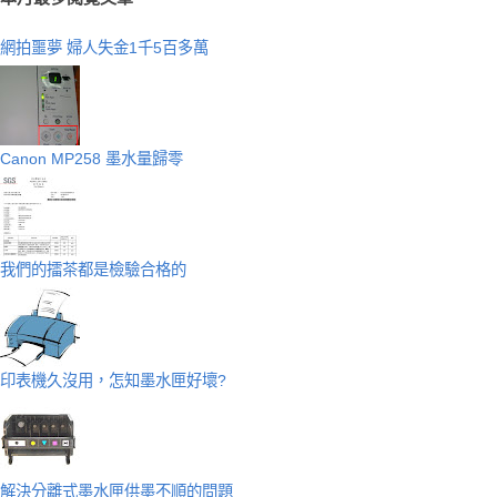
網拍噩夢 婦人失金1千5百多萬
Canon MP258 墨水量歸零
我們的擂茶都是檢驗合格的
印表機久沒用，怎知墨水匣好壞?
解決分離式墨水匣供墨不順的問題