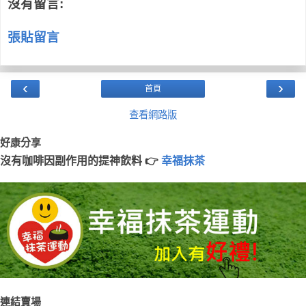
沒有留言:
張貼留言
‹
›
首頁
查看網路版
好康分享
沒有咖啡因副作用的提神飲料 👉
幸福抹茶
連結賣場