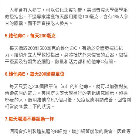
人參含有人參甘，可以強化免疫功能，美國普渡大學藥學系
教授指出。不過專家建議每天服用兩粒100毫克，含有4％人參
甘的膠囊，而不是直接吃人參片。
5.維他命C，每天200毫克
每天攝取200到500毫克的維他命C，有助於身體發揮抵抗
力。紐約州立大學教授指出，身體抵抗外來侵害的武器，包括
干擾素及各類免疫細胞，數量和活力都和維他命C有關。
6.維他命E，每天200國際單位
每天只要吃200國際單位（iu）的維他命E，就可以加強對抗
傳染病原的能力。美國塔夫茨大學進行的老化研究顯示，超過
65歲的人，服用維他命E八個月後，免疫反應明顯改善，回復到
相當於40歲上下的狀況。
7.每天喝酒不要超過一杯
酒精會抑制製造抗體的B細胞，增加細菌感染的機會，因此專