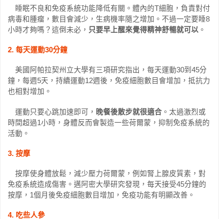
睡眠不良和免疫系統功能降低有關。體內的T細胞，負責對付
病毒和腫瘤，數目會減少，生病機率隨之增加。不過一定要睡8
小時才夠嗎？這倒未必，
只要早上醒來覺得精神舒暢就可以
。
2. 每天運動30分鐘
美國阿帕拉契州立大學有三項研究指出，每天運動30到45分
鐘，每週5天，持續運動12週後，免疫細胞數目會增加，抵抗力
也相對增加。
運動只要心跳加速即可，
晚餐後散步就很適合
。太過激烈或
時間超過1小時，身體反而會製造一些荷爾蒙，抑制免疫系統的
活動。
3. 按摩
按摩使身體放鬆，減少壓力荷爾蒙，例如腎上腺皮質素，對
免疫系統造成傷害。邁阿密大學研究發現，每天接受45分鐘的
按摩，1個月後免疫細胞數目增加，免疫功能有明顯改善。
4. 吃些人參