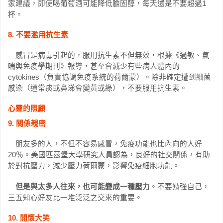
家建議，即使喝葡萄酒可能降低膽固醇，每天還是不要超過1
杯。
8. 不要濫用抗生素
感冒是病毒引起的，服用抗生素不但無效，根據《過敏、氣
喘與免疫學期刊》報導，甚至會減少有些病人體內的
cytokines（負責協調免疫系統的荷爾蒙）。除非確定遭到細菌
感染（通常痰或鼻涕會變黃或綠），不要服用抗生素。
心靈的照顧
9. 關係親密
朋友多的人，不但不容易感冒，免疫功能也比內向的人好
20％。美國匹茲堡大學研究人員認為，良好的社交關係，有助
於對抗壓力，減少壓力荷爾蒙，影響免疫細胞功能。
但是與太多人往來，也可能變成一種壓力
。不要勉強自己，
三五知心好友比一堆泛泛之交來的重要。
10. 開懷大笑