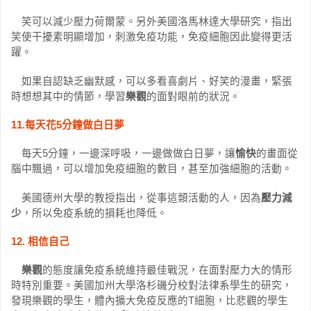
笑可以減少壓力荷爾蒙。另外美國洛馬林達大學研究，指出
笑使干擾素明顯增加，刺激免疫功能，免疫細胞因此變得更活
躍。
如果自認缺乏幽默感，可以多看喜劇片、好笑的漫畫，緊張
時想想其中的情節，學習
樂觀
的面對眼前的狀況。
11.每天花5分鐘做白日夢
每天5分鐘，一邊深呼吸，一邊做做白日夢，讓
愉快
的畫面從
腦中飄過，可以增加免疫細胞的數目，甚至加強細胞的活動。
美國德州大學的教授指出，從事這類活動的人，因為
壓力減
少
，所以免疫系統的損耗也降低。
12. 相信自己
樂觀
的態度讓免疫系統維持最佳戰況，在面對壓力大的情形
時特別重要。美國加州大學洛杉磯分校對法律系學生的研究，
發現樂觀的學生，體內擴大免疫反應的T細胞，比悲觀的學生