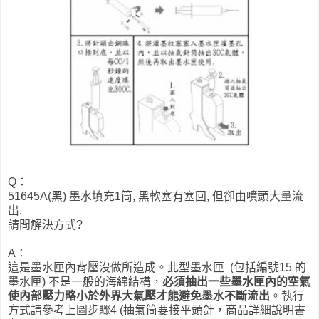
Q：
51645A(黑) 墨水填充1筒, 黑軟塞有塞回, 但卻由噴頭大量流
出.
請問解決方式?
A：
這是墨水匣內背壓沒做所造成。此型墨水匣 (包括編號15 的
墨水匣) 不是一般的海綿結構，
必須抽出一些墨水匣內的空氣
使內部壓力略小於外界大氣壓才能避免墨水不斷流出
。執行
方式請參考上圖步驟4 (抽氣筒要接平頭針，商品詳細說明書