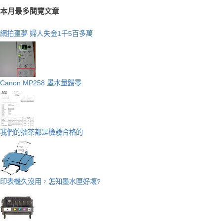
本月最多閱覽文章
網拍噩夢 婦人失金1千5百多萬
Canon MP258 墨水量歸零
我們的擂茶都是檢驗合格的
印表機久沒用，怎知墨水匣好壞?