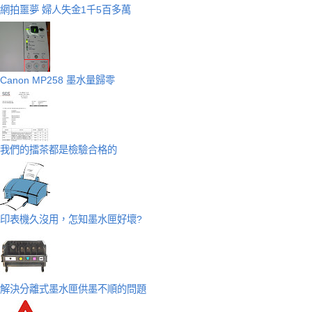
網拍噩夢 婦人失金1千5百多萬
Canon MP258 墨水量歸零
我們的擂茶都是檢驗合格的
印表機久沒用，怎知墨水匣好壞?
解決分離式墨水匣供墨不順的問題