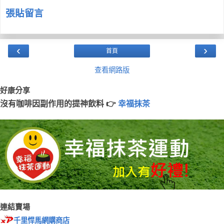
張貼留言
‹
›
首頁
查看網路版
好康分享
沒有咖啡因副作用的提神飲料 👉
幸福抹茶
連結賣場
千里悍馬網購商店