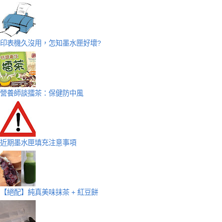
印表機久沒用，怎知墨水匣好壞?
營養師談擂茶：保健防中風
近期墨水匣填充注意事項
【絕配】純真美味抹茶 + 紅豆餅