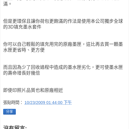
滿。
但是更環保且讓你荷包更飽滿的作法是使用本公司獨步全球
的3D填充墨水套件
你可以自己輕鬆的填充用完的原廠墨匣，這比再去買一顆墨
水匣更省時、更方便
而且因為少了回收過程中造成的墨水匣劣化，更可使墨水匣
的壽命增長好幾倍
即使印照片品質也和原廠相近
張貼時間：
10/23/2009 01:44:00 下午
分享
沒有留言: