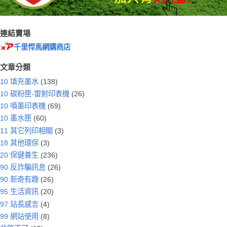
連結賣場
千里悍馬網購商店
文章分類
10 填充墨水
(138)
10 碳粉匣-雷射印表機
(26)
10 噴墨印表機
(69)
10 墨水匣
(60)
11 其它列印相關
(3)
18 其他環保
(3)
20 保健養生
(236)
90 反詐騙訊息
(26)
90 新奇有趣
(26)
95 生活資訊
(20)
97 站長感言
(4)
99 網站使用
(8)