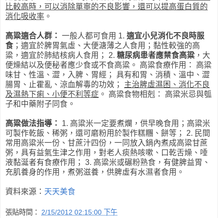
比較高時，可以消除單寧的不良影響，還可以提高蛋白質的
消化吸收率
。
高粱適合人群：
一般人都可食用 1.
適宜小兒消化不良時服
食
；適宜於脾胃氣虛、大便溏薄之人食用；黏性較強的高
粱，適宜於肺結核病人食用； 2.
糖尿病患者應禁食高粱
，大
便燥結以及便秘者應少食或不食高粱。 高粱食療作用： 高粱
味甘、性溫、澀，入脾、胃經； 具有和胃、消積、溫中、澀
腸胃、止霍亂、涼血解毒的功效；
主治脾虛濕困、消化不良
及濕熱下痢、小便不利等症
。 高粱食物相剋： 高粱米忌與瓠
子和中藥附子同食。
高粱做法指導：
1. 高粱米一定要煮爛，供早晚食用；高粱米
可製作乾飯、稀粥，還可磨粉用於製作糕糰、餅等； 2. 民間
常用高粱米一份、甘蔗汁四份，一同放入鍋內煮成高粱甘蔗
粥，具有益氣生津之作用，對老人痰熱咳嗽、口乾舌燥、唾
液黏涎者有食療作用； 3. 高粱米或碾粉熟食，有健脾益胃、
充肌養身的作用，煮粥滋養，供脾虛有水濕者食用。
資料來源：
天天美食
張貼時間：
2/15/2012 02:15:00 下午