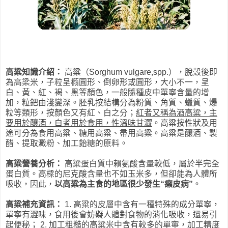
高粱知識介紹：
高粱（Sorghum vulgare,spp.），脫殼後即
為高梁米，子粒呈橢圓形、倒卵形或圓形，大小不一，呈
白、黃、紅、褐、黑等顏色，一般隨種皮中單寧含量的增
加，粒鈀由淺變深。胚乳按結構分為粉質、角質、蠟質、爆
粒等類形，按顏色又有紅、白之分；
紅者又稱為酒高粱，主
要用於釀酒，白者用於食用，性溫味甘澀
。高粱按性狀及用
途可分為食用高粱、糖用高粱、帚用高粱。高粱是釀酒、製
醋、提取澱粉、加工飴糖的原料。
高粱營養分析：
高粱蛋白質中賴氨酸含量較低，屬於半完全
蛋白質。高樑的尼克酸含量也不如玉米多，但卻能為人體所
吸收，因此，
以高粱為主食的地區很少發生“癩皮病”
。
高粱補充資訊：
1. 高粱的皮層中含有一種特殊的成分單寧，
單寧有澀味，食用後會妨礙人體對食物的消化吸收，還易引
起便秘； 2. 加工粗糙的高粱米中含有較多的單寧，
加工精度