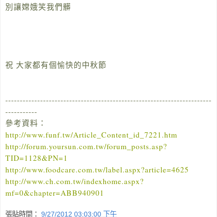
別讓嫦娥笑我們髒
祝 大家都有個愉快的中秋節
-----------------------------------------------------------------------
-----------
參考資料：
http://www.funf.tw/Article_Content_id_7221.htm
http://forum.yoursun.com.tw/forum_posts.asp?
TID=1128&PN=1
http://www.foodcare.com.tw/label.aspx?article=4625
http://www.ch.com.tw/indexhome.aspx?
mf=0&chapter=ABB940901
張貼時間：
9/27/2012 03:03:00 下午