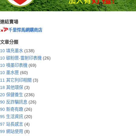
連結賣場
千里悍馬網購商店
文章分類
10 填充墨水
(138)
10 碳粉匣-雷射印表機
(26)
10 噴墨印表機
(69)
10 墨水匣
(60)
11 其它列印相關
(3)
18 其他環保
(3)
20 保健養生
(236)
90 反詐騙訊息
(26)
90 新奇有趣
(26)
95 生活資訊
(20)
97 站長感言
(4)
99 網站使用
(8)