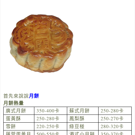
月餅
首先來說說
月餅熱量
350-400
250-280
廣式月餅
卡
蘇式月餅
卡
250-280
250-270
蛋黃酥
卡
鳳梨酥
卡
220-250
280-320
雪餅
卡
綠豆椪
卡
500-550
350-370
蓮蓉蛋黃月
卡
港式小月餅
卡