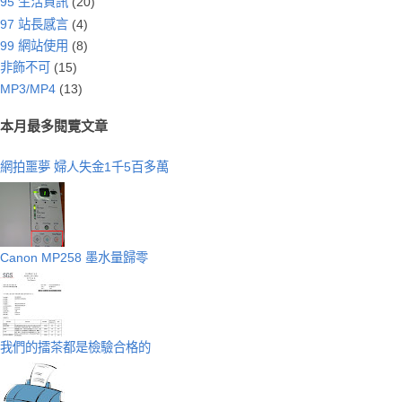
95 生活資訊
(20)
97 站長感言
(4)
99 網站使用
(8)
非飾不可
(15)
MP3/MP4
(13)
本月最多閱覽文章
網拍噩夢 婦人失金1千5百多萬
Canon MP258 墨水量歸零
我們的擂茶都是檢驗合格的