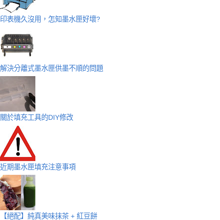
印表機久沒用，怎知墨水匣好壞?
解決分離式墨水匣供墨不順的問題
關於填充工具的DIY修改
近期墨水匣填充注意事項
【絕配】純真美味抹茶 + 紅豆餅